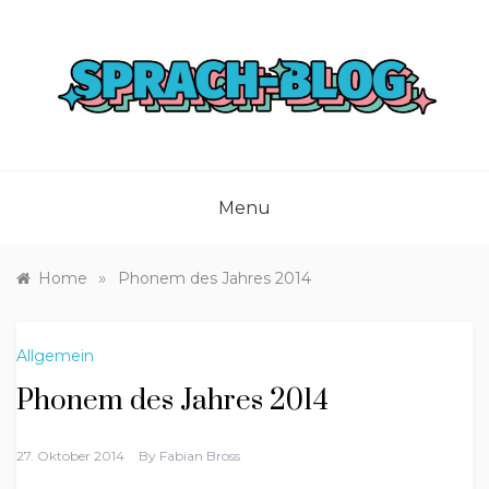
Skip
to
content
Menu
»
Home
Phonem des Jahres 2014
Allgemein
Phonem des Jahres 2014
27. Oktober 2014
By
Fabian Bross