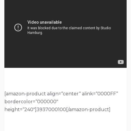
[amazon-product align=“center“ alink=“0000FF“
bordercolor=“000000″
height=“240″]3937000100[/amazon-product]