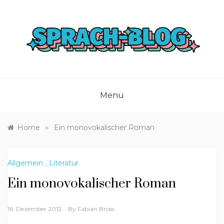
Skip
to
content
Menu
»
Home
Ein monovokalischer Roman
Allgemein
,
Literatur
Ein monovokalischer Roman
16. Dezember 2012
By
Fabian Bross